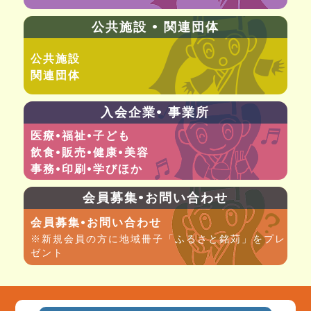
公共施設 • 関連団体
公共施設
関連団体
入会企業• 事業所
医療•福祉•子ども
飲食•販売•健康•美容
事務•印刷•学びほか
会員募集•お問い合わせ
会員募集•お問い合わせ
※新規会員の方に地域冊子「ふるさと銘苅」をプレ
ゼント