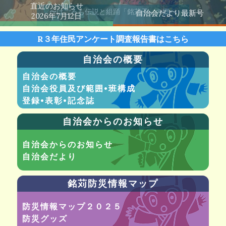
直近のお知らせ
〜はごろも伝説と組踊「銘苅子」の郷〜
自治会だより最新号
2026
年
7
月
12
日
Slide 3 of 4.
７/21～8/21夏休みラジオ体
R３年住民アンケート調査報告書はこちら
7月号
操します（チラシ参照）
自治会の概要
那覇市銘苅3丁目3番（てんとうむし公園内）
自治会の概要
自治会役員及び範囲•班構成
登録•表彰•記念誌
自治会からのお知らせ
自治会からのお知らせ
自治会だより
銘苅防災情報マップ
防災情報マップ２０２５
防災グッズ