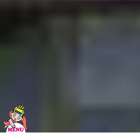
自治会の概要
自治会からのお知らせ
銘苅